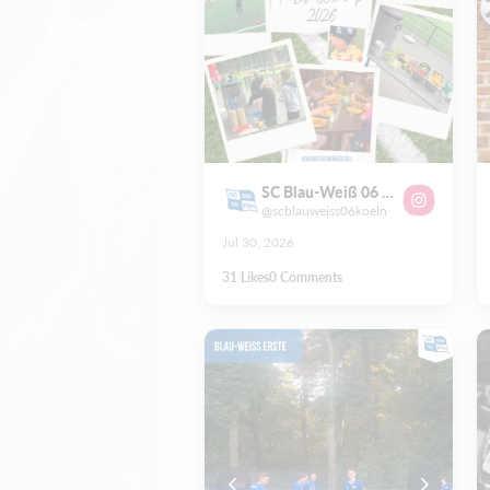
SC Blau-Weiß 06 Köln e.V.
@scblauweiss06koeln
Jul 30, 2026
31
Likes
0
Comments