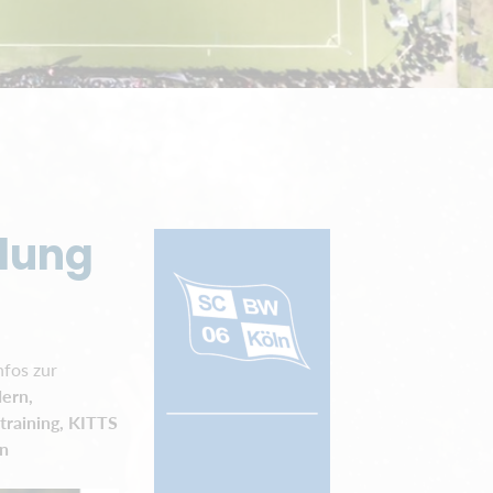
dung
nfos zur
ern,
training, KITTS
en