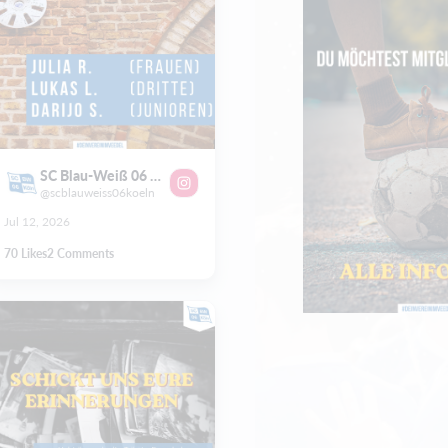
SC Blau-Weiß 06 Köln e.V.
@scblauweiss06koeln
Jul 12, 2026
70
Likes
2
Comments