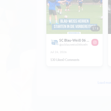
1
/
5
SC Blau-Weiß 06 Köln e.V.
@scblauweiss06koeln
Jul 24, 2026
130
Likes
0
Comments
Load mo