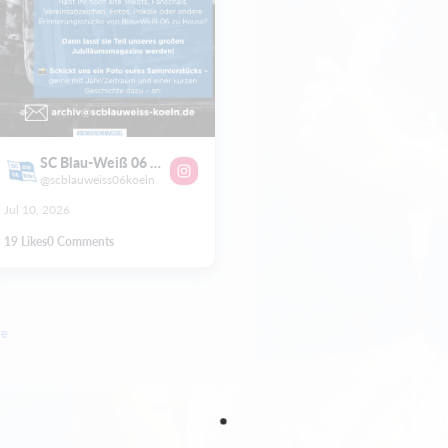
SC Blau-Weiß 06 Köln e.V.
@scblauweiss06koeln
Jul 10, 2026
19
Likes
0
Comments
re