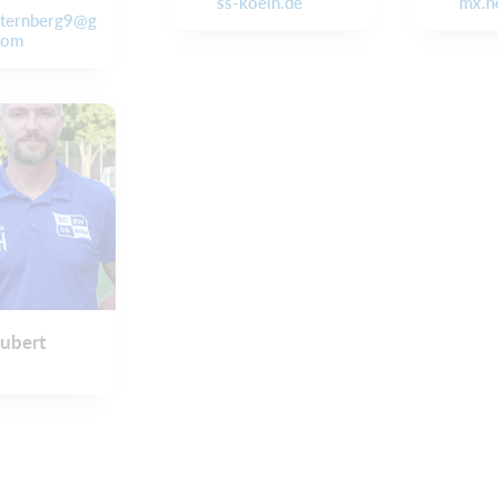
ss-koeln.de
mx.n
sternberg9@g
com
ubert