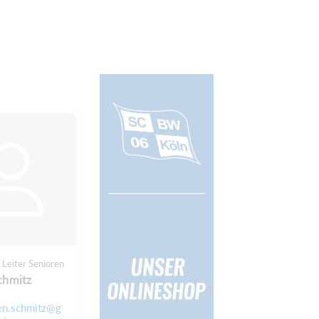
 Leiter Senioren
chmitz
en.schmitz@g