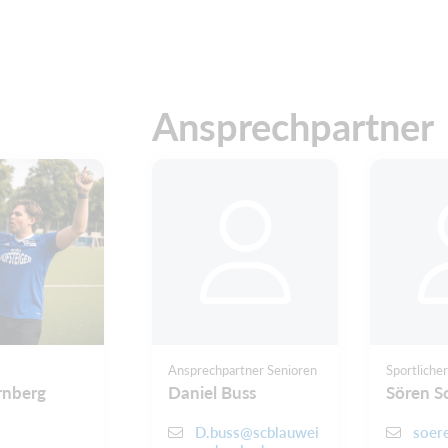
Ansprechpartner
Ansprechpartner Senioren
Sportlicher
rnberg
Daniel Buss
Sören S
D.buss@scblauwei
soer