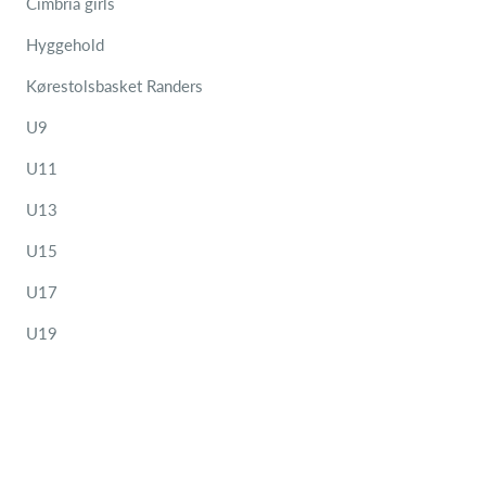
Cimbria girls
Hyggehold
Kørestolsbasket Randers
U9
U11
U13
U15
U17
U19