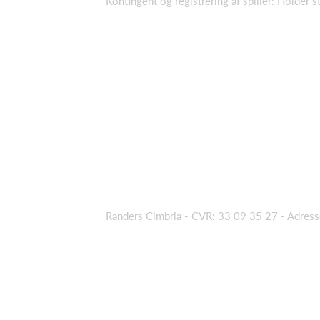
Kontingent og registrering af spiller: Holder s
Randers Cimbria - CVR: 33 09 35 27
- Adres