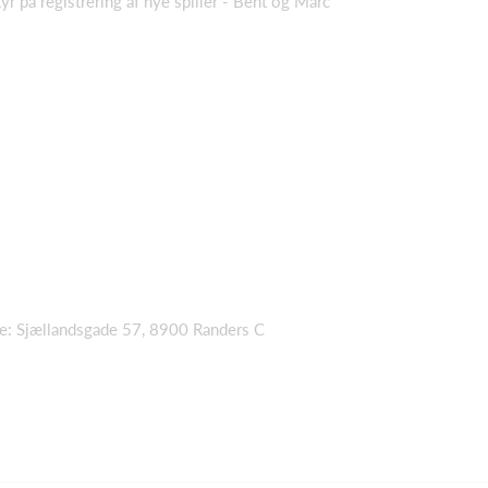
tyr på registrering af nye spiller - Bent og Marc
se: Sjællandsgade 57, 8900 Randers C