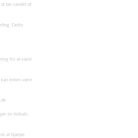
 at tør vandet af
rting. Dette
tning for at være
te kan enten være
.dk
gør en indsats,
isk at hjælpe