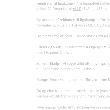
Fejedreng til ligakamp
- Når ligaholdet spiller
gulvet. Vi forventer, at
ALLE
U13 og U15 tager
Opsætning af reklamer til ligakamp
- I forb
forventes at blive gjort af vores U17, U19 og
Holdleder for et hold
- Holde styr på kørsel 
Kørsel og vask -
Vi forventer, at i hjælper ti
med i Randers Cimbria
Sponsorhjælp -
Vi søger altid efter nye spons
til ungdomshold eller vores ligahold.
Kampreferater til ligakamp
- Skriv kort om k
Du og dine forældre kan således støtte jeres h
kan basketball-året blive endnu mere fornøjeli
Hver årgang holder et forældremøde i september