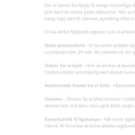
Der er behov for hjælp til mange forskellige a
give børn en masse gode oplevelser. Hos os ka
kamp, tage med til stævner, oprydning efter k
Vi har derfor følgende opgaver, som vi ønsker
Sidde dommerbord
- Vi forventer at både sp
scoreboard eller 24-sek. Alt sammen vil ske i
Træner for et hold
- Hvis du ønsker at beskæft
Cimbria støtter selvfølgelig med ønsket kurse
Assisterende træner for et hold
- Hjælpetræn
Dommer
- Ønsker du at blive dommer i klubb
dømme helt små børn, men også ældre nogle a
Kampstatstik til ligakampe -
Når vores ligaho
internt. Vi forventer at vores ældste ungdoms