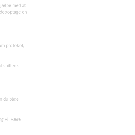
 hjælpe med at
videooptage en
 om protokol,
 spillere.
an du både
ng vil være