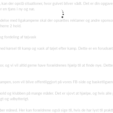
, kan der opstå situationer, hvor gulvet bliver vådt. Det er din opgave
 en tjans i ny og næ.
indelse med ligakampene skal der opsættes reklamer og andre sponso
 herre 2 hold.
og fordeling af tøjvask
l med kørsel til kamp og vask af tøjet efter kamp. Dette er en forudsæ
or, og vi vil altid gerne have forældrenes hjælp til at finde nye. Det
ampen, som vil blive offentliggjort på vores FB-side og basketligaen
old og klubben på mange måder. Det er sjovt at hjælpe, og hvis alle 
gt og udbytterigt.
 måned. Her kan forældrene også sige til, hvis de har lyst til prakt