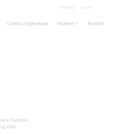
Tilmelding
Log på
Cimbria Ungeudvalg
Klubben
Kontakt
ænere, forældre
 og elite.