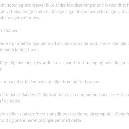
ktiviteter, og det kræver ikke andre forudsætninger end lysten til at
n vi f.eks. bruge hjælp til at bage kage til sommerafslutningen, at 
lubarrangementer osv.
 i klubben:
illere og forældre hjælper med at sidde dommerbord. Her er der tale
gennem læring fra os.
ige dig med unge, hvor du har ansvaret for træning og udviklingen af
r.
eren med at få den bedst mulige træning for børnene.
en tilbyder Randers Cimbria at betale din dommeruddannelse. Her k
f de ældre.
ld spiller, skal der føres statistik over spillerne på computer. Oplæri
hold og andre herrehold, hjælper med dette.