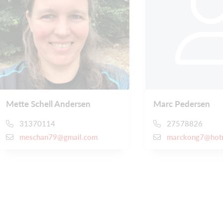
Mette Schell Andersen
Marc Pedersen
31370114
27578826
meschan79@gmail.com
marckong7@hot