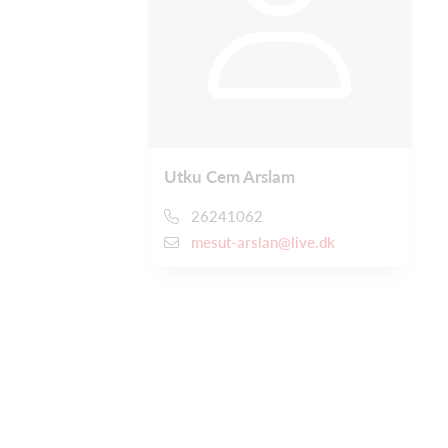
Utku Cem Arslam
26241062
mesut-arslan@live.dk