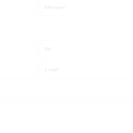
Efternavn
By
E-mail