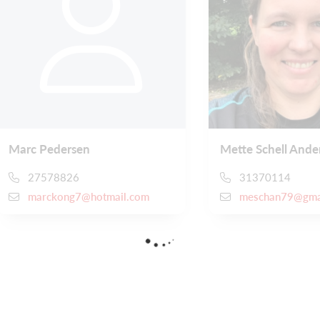
Marc Pedersen
Mette Schell Ande
27578826
31370114
marckong7@hotmail.com
meschan79@gma