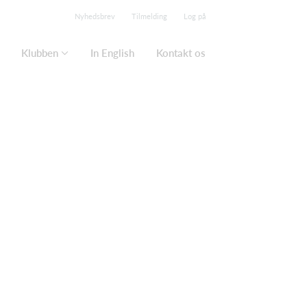
Nyhedsbrev
Tilmelding
Log på
Klubben
In English
Kontakt os