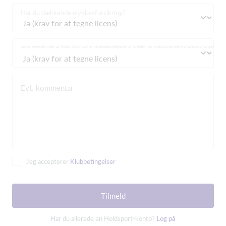
Har du dækkende ulykkesforsikring?
Jeg er bekendt med, at Rugby Danmark er rettighedsindehaver af billeder- og videomateriale fra kampe arrangeret af
Evt. kommentar
Jeg accepterer
Klubbetingelser
Tilmeld
Har du allerede en Holdsport-konto?
Log på