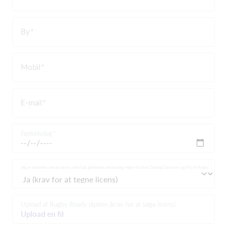
By
Mobil
E-mail
Fødselsdag
Jeg er bekendt med at jeg er underlagt gældende antidoping regler fra Anti Doping Danmark og World Rugby
Upload af Rugby Ready diplom (krav for at søge licens)
Upload en fil