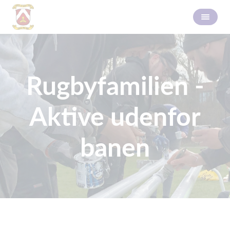
Rugbyfamilien -
Aktive udenfor
banen