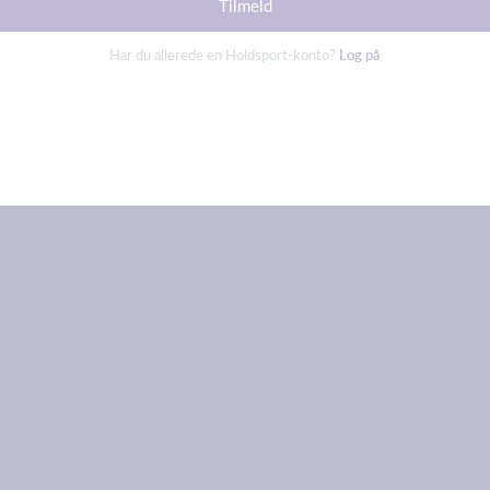
Tilmeld
Har du allerede en Holdsport-konto?
Log på
er