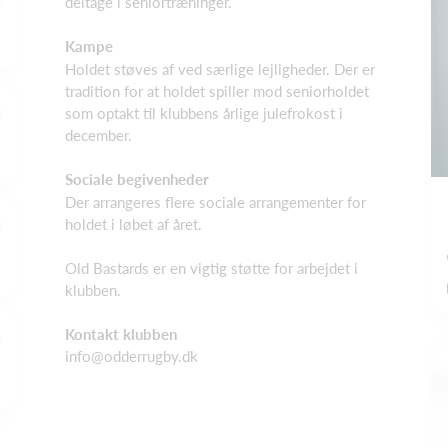
deltage i seniortræninger.
Kampe
Holdet støves af ved særlige lejligheder. Der er
tradition for at holdet spiller mod seniorholdet
som optakt til klubbens årlige julefrokost i
december.
Sociale begivenheder
Der arrangeres flere sociale arrangementer for
holdet i løbet af året.
Old Bastards er en vigtig støtte for arbejdet i
klubben.
Kontakt klubben
info@odderrugby.dk