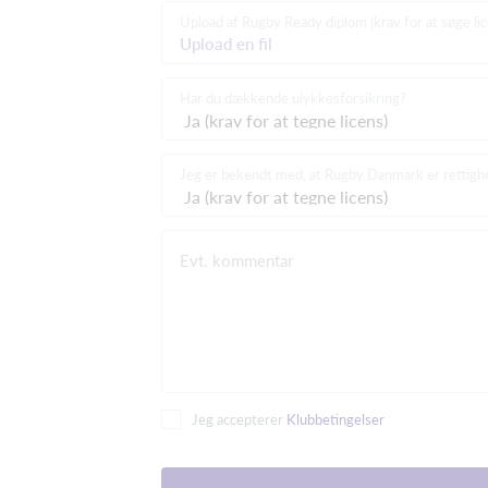
Upload af Rugby Ready diplom (krav for at søge lic
Upload en fil
Har du dækkende ulykkesforsikring?
Jeg er bekendt med, at Rugby Danmark er rettighe
Evt. kommentar
Jeg accepterer
Klubbetingelser