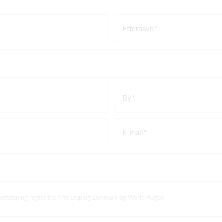
Efternavn
By
E-mail
 antidoping regler fra Anti Doping Danmark og World Rugby