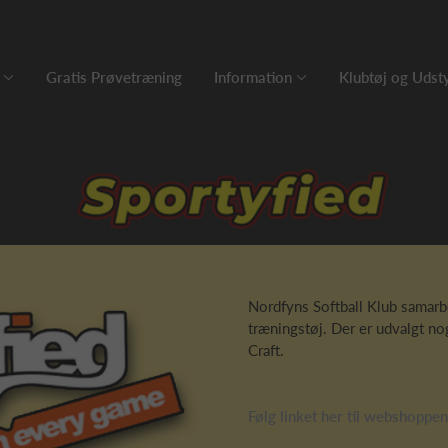
Gratis Prøvetræning
Information
Klubtøj og Udst
Nordfyns Softball Klub samar
træningstøj. Der er udvalgt no
Craft.
Følg linket her til webshoppen