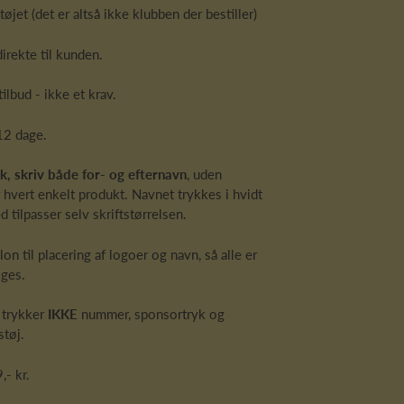
tøjet (det er altså ikke klubben der bestiller)
direkte til kunden.
lbud - ikke et krav.
12 dage.
k, skriv både for- og efternavn
, uden
er hvert enkelt produkt. Navnet trykkes i hvidt
d tilpasser selv skriftstørrelsen.
lon til placering af logoer og navn, så alle er
iges.
 trykker
IKKE
nummer, sponsortryk og
støj.
,- kr.