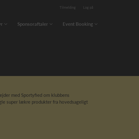
Tilmelding
Log på
yr
Sponsoraftaler
Event Booking
bejder med Sportyfied om klubbens
gle super lækre produkter fra hovedsageligt