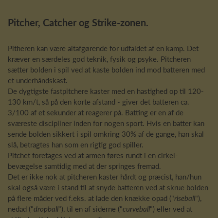
Pitcher, Catcher og Strike-zonen.
Pitheren kan være altafgørende for udfaldet af en kamp. Det
kræver en særdeles god teknik, fysik og psyke. Pitcheren
sætter bolden i spil ved at kaste bolden ind mod batteren med
et underhåndskast.
De dygtigste fastpitchere kaster med en hastighed op til 120-
130 km/t, så på den korte afstand - giver det batteren ca.
3/100 af et sekunder at reagerer på. Batting er en af de
sværeste discipliner inden for nogen sport. Hvis en batter kan
sende bolden sikkert i spil omkring 30% af de gange, han skal
slå, betragtes han som en rigtig god spiller.
Pitchet foretages ved at armen føres rundt i en cirkel-
bevægelse samtidig med at der springes fremad.
Det er ikke nok at pitcheren kaster hårdt og præcist, han/hun
skal også være i stand til at snyde batteren ved at skrue bolden
på flere måder ved f.eks. at lade den knække opad ("
riseball
"),
nedad ("
dropball
"), til en af siderne ("
curveball
") eller ved at