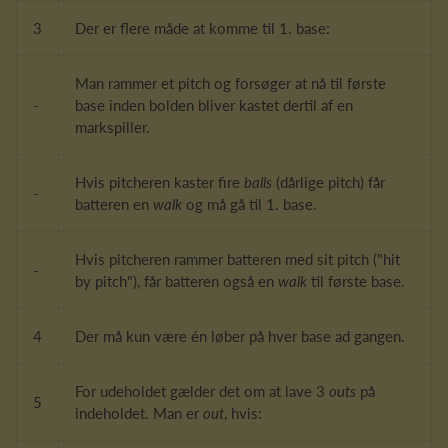
3
Der er flere måde at komme til 1. base:
Man rammer et pitch og forsøger at nå til første
-
base inden bolden bliver kastet dertil af en
markspiller.
Hvis pitcheren kaster fire
balls
(dårlige pitch) får
-
batteren en
walk
og må gå til 1. base.
Hvis pitcheren rammer batteren med sit pitch ("hit
-
by pitch"), får batteren også en
walk
til første base.
4
Der må kun være én løber på hver base ad gangen.
For udeholdet gælder det om at lave 3
outs
på
5
indeholdet. Man er
out
, hvis: