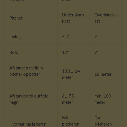
Underhånds
Overhåndsk
Pitchet
kast
ast
Innings
5-7
9
Bold
12"
9"
Afstanden mellem
13,11-14
pitcher og batter
18 meter
meter
Afstanden til outfield
61-75
min. 100
hegn
meter
meter
Når
Før
Hvornår må løberen
pitcheren
pitcheren