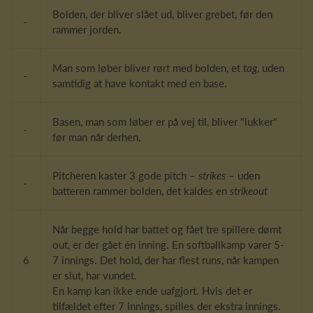
Bolden, der bliver slået ud, bliver grebet, før den
-
rammer jorden.
Man som løber bliver rørt med bolden, et
tag
, uden
-
samtidig at have kontakt med en base.
Basen, man som løber er på vej til, bliver "lukker"
-
før man når derhen.
Pitcheren kaster 3 gode pitch –
strikes
– uden
-
batteren rammer bolden, det kaldes en
strikeout
Når begge hold har battet og fået tre spillere dømt
out, er der gået én inning. En softballkamp varer 5-
6
7 innings. Det hold, der har flest runs, når kampen
er slut, har vundet.
En kamp kan ikke ende uafgjort. Hvis det er
tilfældet efter 7 innings, spilles der ekstra innings.