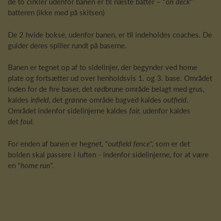
de to cirkler udenfor banen er til næste batter – "
on deck
"
batteren (ikke med på skitsen)
De 2 hvide bokse, udenfor banen, er til indeholdes coaches. De
guider deres spiller rundt på baserne.
Banen er tegnet op af to sidelinjer, der begynder ved home
plate og fortsætter ud over henholdsvis 1. og 3. base. Området
inden for de fire baser, det rødbrune område belagt med grus,
kaldes
infield
, det grønne område bagved kaldes
outfield
.
Området indenfor sidelinjerne kaldes
fair,
udenfor kaldes
det
foul
.
For enden af banen er hegnet, "
outfield fence
", som er det
bolden skal passere i luften - indenfor sidelinjerne, for at være
en "
home run
".