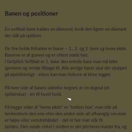
Banen og positioner
En softball bane kaldes en
diamond
, fordi den ligner en diamant
der står på spidsen.
De fire hvide firkanter er baser –
1., 2. og 3. base og home plate
.
Baserne er af gummi og er oftest støbt fast.
I fastpitch Softball er 1. base den eneste base man må løbe
igennem og vende tilbage til. Alle øvrige baser skal der stoppes
på øjeblikkeligt - ellers kan man risikere at blive
tagget.
På hver side af banen, udenfor hegnet, er en
dugout
(et
spillerskur) - en til hvert hold.
På begge sider af "
home plate
" er "
batters box
", man står på
henholdsvis den ene eller den anden side alt afhængig om man
er højre eller venstrehåndet - det er her man slår til
bolden. Den runde cirkel i midten er der pitcheren kaster fra, og