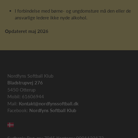
I forbindelse med børne- og ungdomsture må den eller de
ansvarlige ledere ikke nyde alkohol.
Opdateret maj 2026
Nordfyns Softball Klub
Bladstrupvej 276
5450 Otterup
Mobil: 61606944
Mail:
Kontakt@nordfynssoftball.dk
Facebook:
Nordfyns Softball Klub
Sydbank: Reg, nr.: 7045 Kontonr.: 0001122173