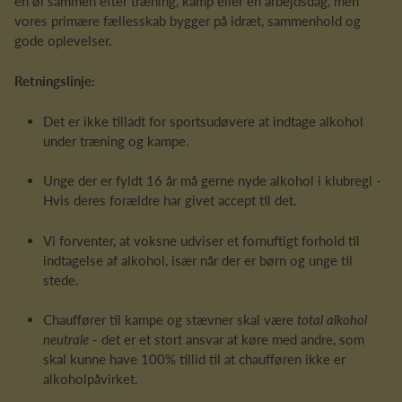
en øl sammen efter træning, kamp eller en arbejdsdag, men
vores primære fællesskab bygger på idræt, sammenhold og
gode oplevelser.
Retningslinje:
Det er ikke tilladt for sportsudøvere at indtage alkohol
under træning og kampe.
Unge der er fyldt 16 år må gerne nyde alkohol i klubregi -
Hvis deres forældre har givet accept til det.
Vi forventer, at voksne udviser et fornuftigt forhold til
indtagelse af alkohol, især når der er børn og unge til
stede.
Chauffører til kampe og stævner skal være
total alkohol
neutrale
- det er et stort ansvar at køre med andre, som
skal kunne have 100% tillid til at chaufføren ikke er
alkoholpåvirket.