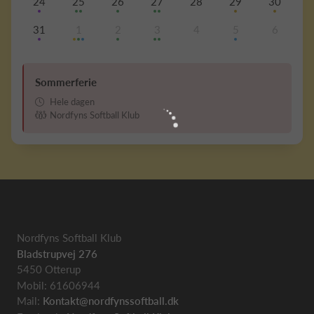
24
25
26
27
28
29
30
31
1
2
3
4
5
6
Sommerferie
Hele dagen
Nordfyns Softball Klub
Nordfyns Softball Klub
Bladstrupvej 276
5450 Otterup
Mobil: 61606944
Mail:
Kontakt@nordfynssoftball.dk