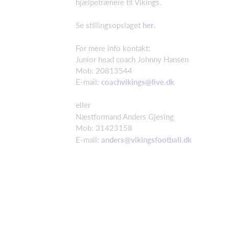
hjælpetrænere til Vikings.
Se stillingsopslaget
her
.
For mere info kontakt:
Junior head coach Johnny Hansen
Mob: 20813544
E-mail:
coachvikings@live.dk
eller
Næstformand Anders Gjesing
Mob: 31423158
E-mail:
anders@vikingsfootball.dk