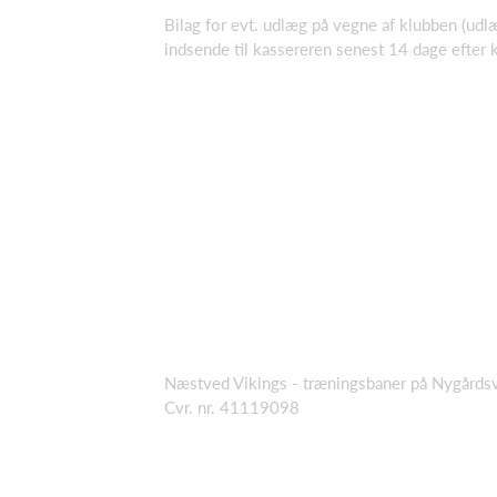
Bilag for evt. udlæg på vegne af klubben (udl
indsende til kassereren senest 14 dage efter 
Næstved Vikings - træningsbaner på Nygård
Cvr. nr. 41119098