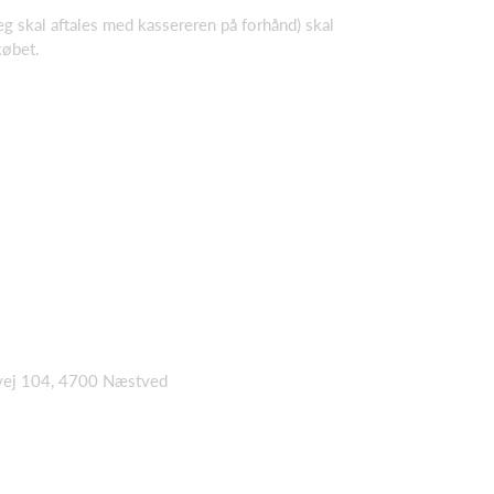
æg skal aftales med kassereren på forhånd) skal
købet.
svej 104, 4700 Næstved