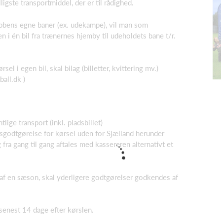
igste transportmiddel, der er til rådighed.
ubbens egne baner (ex. udekampe), vil man som
i én bil fra trænernes hjemby til udeholdets bane t/r.
el i egen bil, skal bilag (billetter, kvittering mv.)
ball.dk
)
tlige transport (inkl. pladsbillet)
godtgørelse for kørsel uden for Sjælland herunder
 fra gang til gang aftales med kassereren alternativt et
 af en sæson, skal yderligere godtgørelser godkendes af
senest 14 dage efter kørslen.