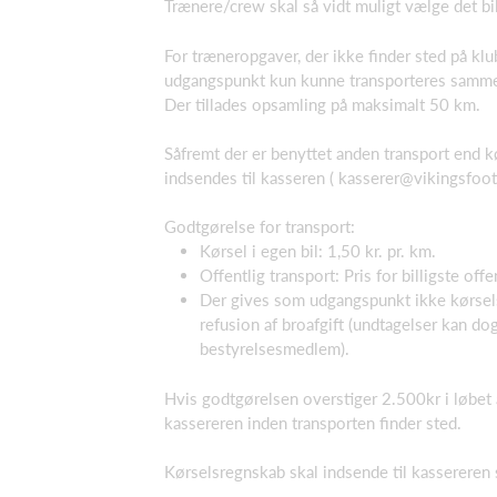
Trænere/crew skal så vidt muligt vælge det bill
For træneropgaver, der ikke finder sted på kl
udgangspunkt kun kunne transporteres sammen 
Der tillades opsamling på maksimalt 50 km.
Såfremt der er benyttet anden transport end kørs
indsendes til kasseren (
kasserer@vikingsfoot
Godtgørelse for transport:
Kørsel i egen bil: 1,50 kr. pr. km.
Offentlig transport: Pris for billigste offen
Der gives som udgangspunkt ikke kørsels
refusion af broafgift (undtagelser kan dog
bestyrelsesmedlem).
Hvis godtgørelsen overstiger 2.500kr i løbet
kassereren inden transporten finder sted.
Kørselsregnskab skal indsende til kassereren 