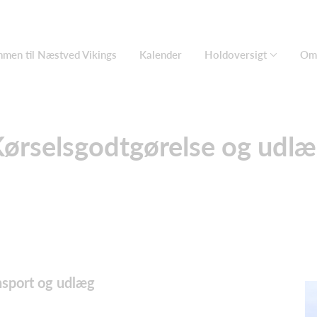
men til Næstved Vikings
Kalender
Holdoversigt
Om 
ørselsgodtgørelse og udl
ansport og udlæg