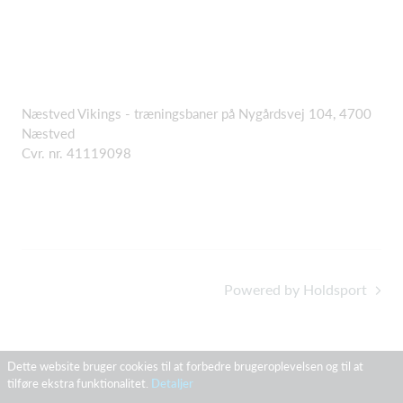
Næstved Vikings - træningsbaner på Nygårdsvej 104, 4700
Næstved
Cvr. nr. 41119098
Powered by Holdsport
Dette website bruger cookies til at forbedre brugeroplevelsen og til at
tilføre ekstra funktionalitet.
Detaljer