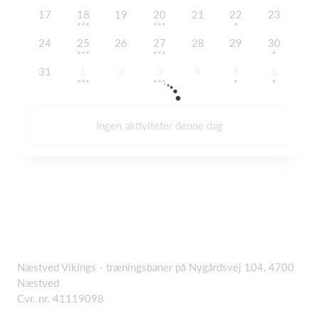
17
18
19
20
21
22
23
24
25
26
27
28
29
30
31
1
2
3
4
5
6
Ingen aktiviteter denne dag
Næstved Vikings - træningsbaner på Nygårdsvej 104, 4700
Næstved
Cvr. nr. 41119098