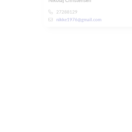
Nikolaj Christensen
27288129
nikke1976@gmail.com