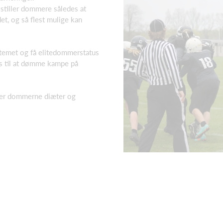
stiller dommere således at
t, og så flest mulige kan
emet og få elitedommerstatus
ns til at dømme kampe på
ner dommerne diæter og