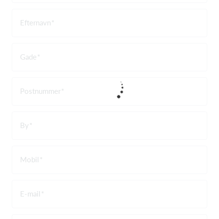
Efternavn
Gade
Postnummer
By
Mobil
E-mail