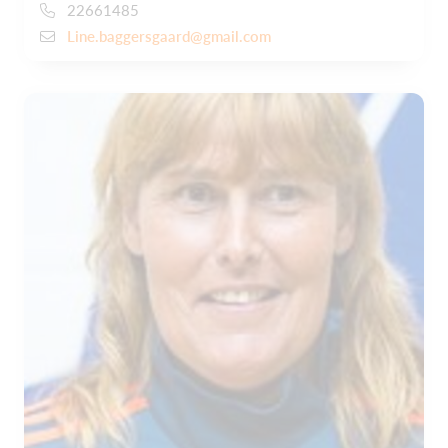
22661485
Line.baggersgaard@gmail.com