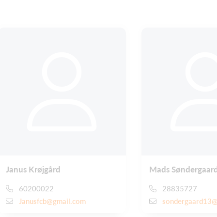
Janus Krøjgård
Mads Søndergaar
60200022
28835727
Janusfcb@gmail.com
sondergaard13@