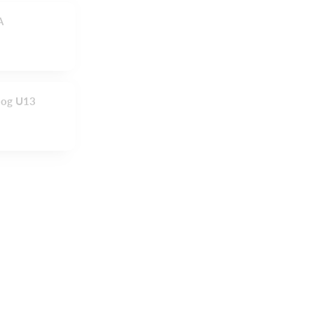
A
 og U13