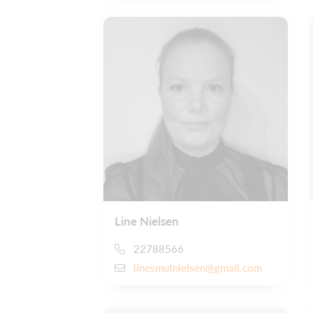
Line Nielsen
22788566
linesmutnielsen@gmail.com