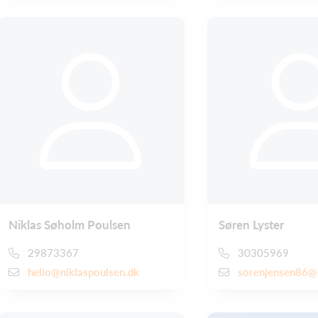
Niklas Søholm Poulsen
Søren Lyster
29873367
30305969
hello@niklaspoulsen.dk
sorenjensen86@