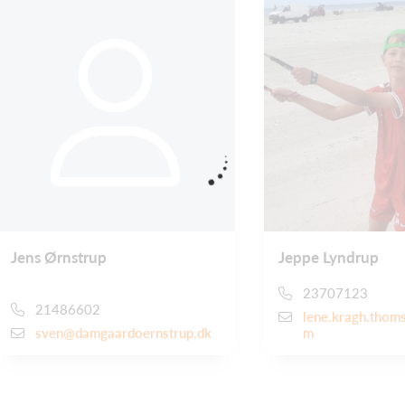
Jens Ørnstrup
Jeppe Lyndrup
23707123
21486602
lene.kragh.thom
sven@damgaardoernstrup.dk
m