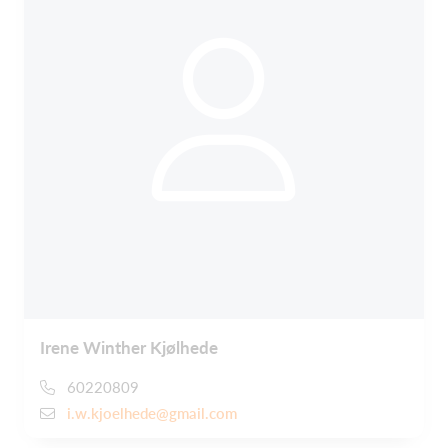
Irene Winther Kjølhede
60220809
i.w.kjoelhede@gmail.com