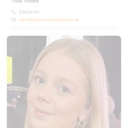
Thea Thisted
23614747
christina@m-techinstallation.dk