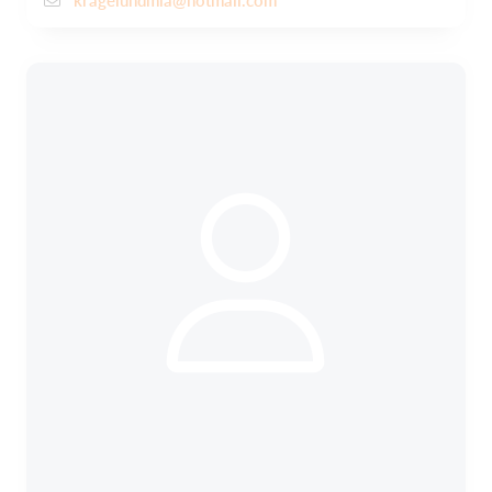
kragelundmia@hotmail.com