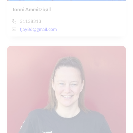
Tonni Ammitzbøll
31138313
tjay86@gmail.com