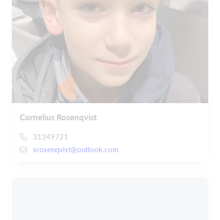
Cornelius Rosenqvist
31349721
srosenqvist@outlook.com