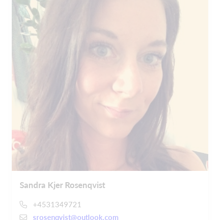
Sandra Kjer Rosenqvist
+4531349721
srosenqvist@outlook.com