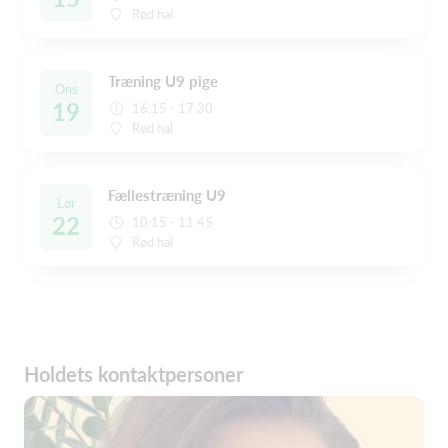
Rød hal
Træning U9 pige
Ons
19
16:15 - 17:30
Rød hal
Fællestræning U9
Lør
22
10:15 - 11:45
Rød hal
Holdets kontaktpersoner