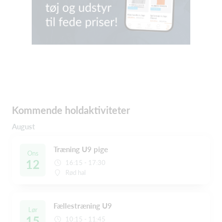
Kommende holdaktiviteter
August
Træning U9 pige
Ons
12
16:15 - 17:30
Rød hal
Fællestræning U9
Lør
15
10:15 - 11:45