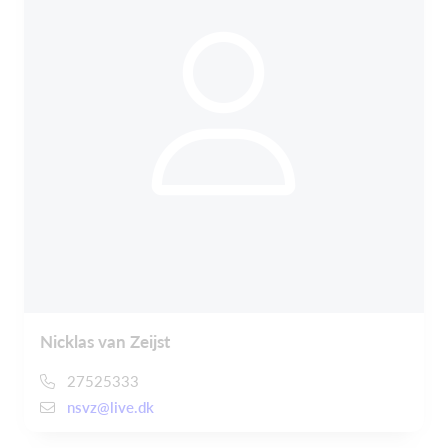
Nicklas van Zeijst
27525333
nsvz@live.dk