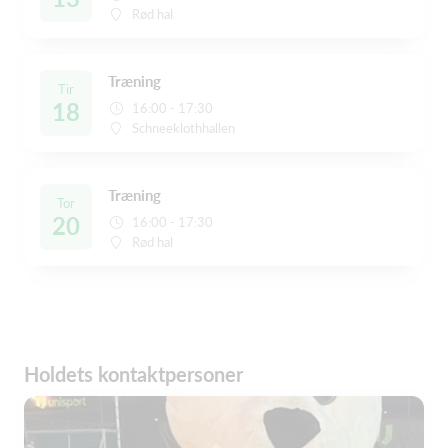
Rød hal
Træning
Tir
18
16:00 - 17:30
Schneeklothhallen
Træning
Tor
20
16:00 - 17:30
Rød hal
Holdets kontaktpersoner