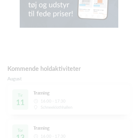
Kommende holdaktiviteter
August
Træning
Tir
11
16:00 - 17:30
Schneeklothhallen
Træning
Tor
13
16:00 - 17:30