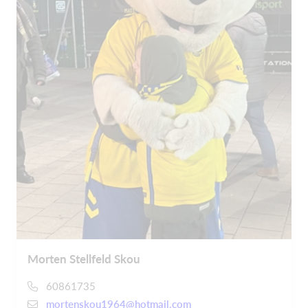
Morten Stellfeld Skou
60861735
mortenskou1964@hotmail.com