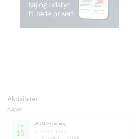
Aktiviteter
August
U6/U7-træning
Lør
15
09:00 - 10:30
Stadionhal 1 (Rød Hal)