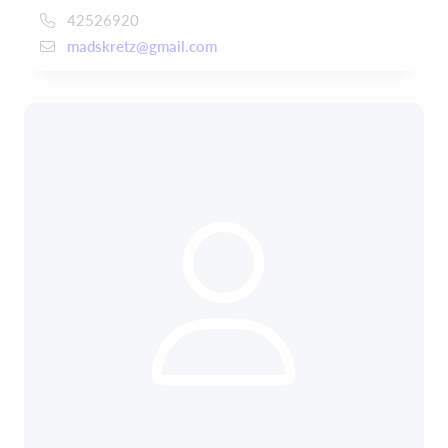
42526920
madskretz@gmail.com