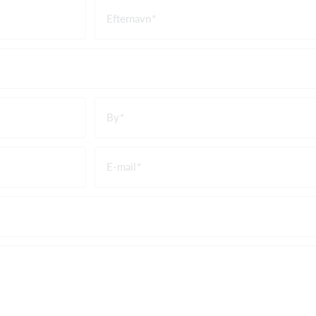
Efternavn
By
E-mail