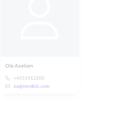
Ole Axelsen
+4551912200
oa@nordiclc.com