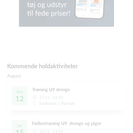
Kommende holdaktiviteter
August
Træning U9 drenge
Ons
12
17:15 - 18:30
Stadionhal 1 (Rød hal)
Fællestræning U9 drenge og piger
Lør
15
10:15 - 11:45