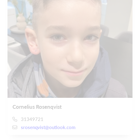
Cornelius Rosenqvist
31349721
srosenqvist@outlook.com