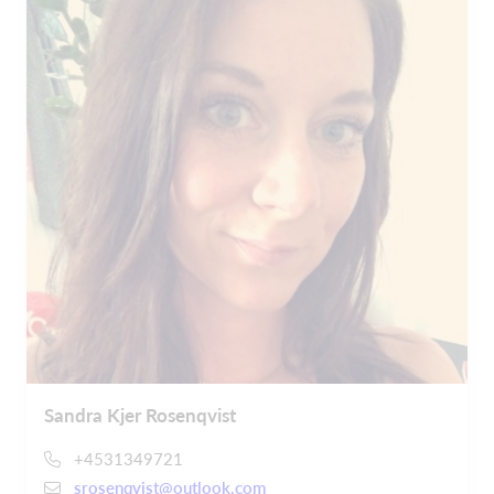
Sandra Kjer Rosenqvist
+4531349721
srosenqvist@outlook.com