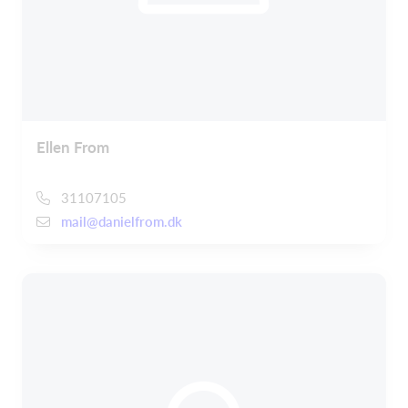
Ellen From
31107105
mail@danielfrom.dk