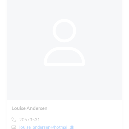
Louise Andersen
20673531
louise_andersen@hotmail.dk