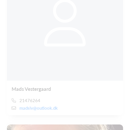
Mads Vestergaard
21476264
madslv@outlook.dk