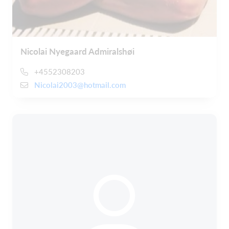
Nicolai Nyegaard Admiralshøi
+4552308203
Nicolai2003@hotmail.com