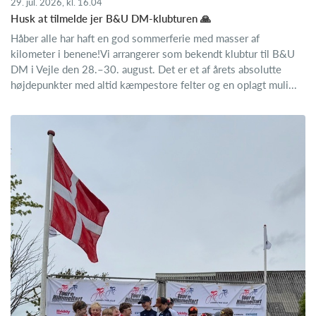
29. jul. 2026, kl. 16.04
Husk at tilmelde jer B&U DM-klubturen 🙏
Håber alle har haft en god sommerferie med masser af
kilometer i benene!Vi arrangerer som bekendt klubtur til B&U
DM i Vejle den 28.–30. august. Det er et af årets absolutte
højdepunkter med altid kæmpestore felter og en oplagt muli...