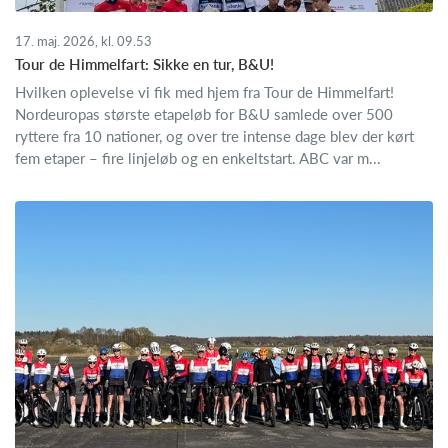
17. maj. 2026, kl. 09.53
Tour de Himmelfart: Sikke en tur, B&U!
Hvilken oplevelse vi fik med hjem fra Tour de Himmelfart!
Nordeuropas største etapeløb for B&U samlede over 500
ryttere fra 10 nationer, og over tre intense dage blev der kørt
fem etaper – fire linjeløb og en enkeltstart. ABC var m...