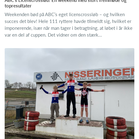
ABC’s Licenscrossløb: En weekend med stort fremmøde og
topresultater
Weekenden bød på ABC’s eget licenscrossløb – og hvilken
succes det blev! Hele 111 ryttere havde tilmeldt sig, hvilket er
imponerende, især når man tager i betragtning, at løbet i år ikke
var en del af cuppen. Det vidner om den stærk...