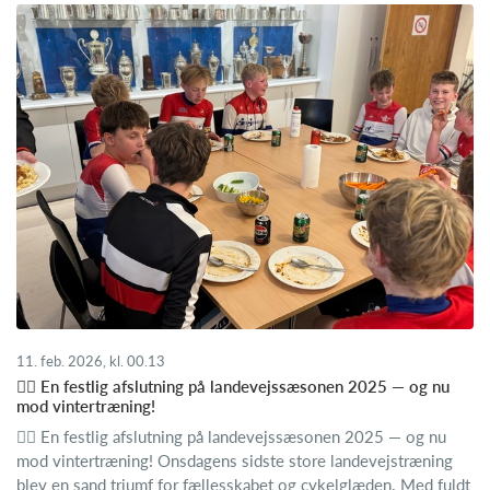
11. feb. 2026, kl. 00.13
🚴‍♂️ En festlig afslutning på landevejssæsonen 2025 — og nu
mod vintertræning!
🚴‍♂️ En festlig afslutning på landevejssæsonen 2025 — og nu
mod vintertræning! Onsdagens sidste store landevejstræning
blev en sand triumf for fællesskabet og cykelglæden. Med fuldt