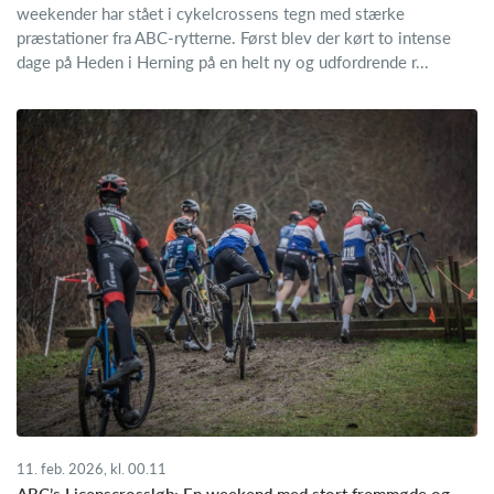
weekender har stået i cykelcrossens tegn med stærke
præstationer fra ABC-rytterne. Først blev der kørt to intense
dage på Heden i Herning på en helt ny og udfordrende r...
11. feb. 2026, kl. 00.11