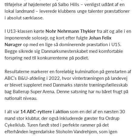
tilføjelse af højdemeter på Salbo Hills – venligst udlånt af en
lokal landmand – leverede klubbens unge talenter præstationer
i absolut særklasse.
I U13-klassen kørte
Nohr Nehrmann Thykier
fra alt og alle i en
imponerende solosejr, og kort efter fulgte
Johan Felix
Nørager
op med en lige så dominerende præstation i U15.
Begge sikrede sig Danmarksmesterskabet med komfortable
forspring ned til konkurrenterne på podiet.
Resultaterne markerer en foreløbig kulmination på genstarten af
ABC’s B&U-afdeling i 2022, hvor vintertræningen på landevej
er blevet suppleret med Danmarks største træningsfællesskab
bag Ballerup Super Arena. Denne satsning har nu båret frugt på
nationalt niveau.
I alt var
14 ABC-ryttere i aktion
som en del af en næsten 30
mand stor klubtur, der også inkluderede gæster fra Ordrup
Cykelklub. Turen fandt sted i perfekte rammer på det
efterhånden legendariske Stoholm Vandrehjem, som igen