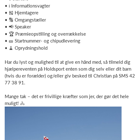
•
ℹ️ Informationsvagter
•
🎽 Hjemtagere
•
🔢 Omgangstæller
•
📢 Speaker
•
🏆 Præmieopstilling og overrækkelse
•
🎫 Startnummer- og chipudlevering
•
🧹 Oprydningshold
Har du lyst og mulighed til at give en hånd med, så tilmeld dig
hjælpereventen på Holdsport enten som dig selv eller dit barn
(hvis du er forælder) og/eller giv besked til Christian på SMS 42
77 38 91.
Mange tak – det er frivillige kræfter som jer, der gør det hele
muligt! 🚴