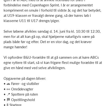
forbindelse med Copenhagen Sprint. I år er arrangementet
komprimeret en smule i forhold til sidste år, og det har betydet,
at U19-klassen er fravalgt denne gang, så der køres løb i
klasserne U11 til U17 drenge/piger.
Selve løbene afvikles søndag d. 14. juni fra kl. 10:30 til 12:30,
men for at alt kan gå op, skal hjælperne naturligvis være på
plads både før og efter. Det er en stor dag, og det kræver
mange hænder!
Vi opfordrer B&U-forældre til at gå sammen om at køre ABCs
egne ryttere til start, så vi kan frigøre flest mulige forældre til at
give en hånd med ved selve afviklingen.
Opgaverne på dagen bliver:
•
🚗 Fører- og slutbiler
•
👀 Områdevagter
•
📍 Spottere på ruten
•
🏁 Opstillingshold
•
🚦 Startere