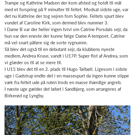
Trampe og Kathrine Madsen der kom afsted og holdt til mål
med et forspring på 9 minutter til feltet. Modsat sidste uge, var
det nu Kathrine der tog sejren forn Sophie. Feltets spurt blev
vundet af Caroline Kirk, som dermed blev nummer 3.
I Dame B var der heller ingen tvivl om Catrine Porsdals sejr, da
hun var den eneste der kunne følge Dame A tempoet. Catrine
må vel snart påføre sig de sorte rygnumre.
Så blev det også til en debutant sejr, da klubbens nyeste
medlem, Andrea Kruse, vandt i U17P. Super flot af Andrea, som
vi glæder os til at se mere til.
I U15 blev det til en 2. plads til Hugo Tølbøll. Ligesom i sidste
uge i Gadstrup endte det i en massespurt da ingen kunne slippe
væk fra feltet ude på ruten trods en masse ihærdige angreb.
I næste uge gælder det løbet i Sandbjerg, som arrangeres af
Birkerød og Lyngby.