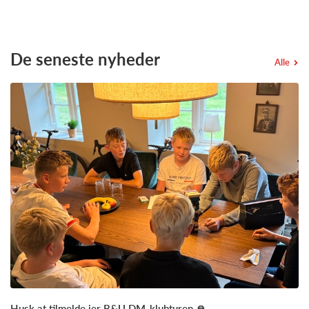
De seneste nyheder
Alle
Husk at tilmelde jer B&U DM-klubturen 🙏