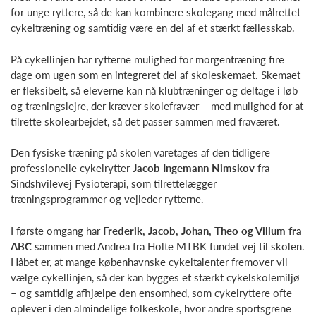
for unge ryttere, så de kan kombinere skolegang med målrettet
cykeltræning og samtidig være en del af et stærkt fællesskab.
På cykellinjen har rytterne mulighed for morgentræning fire
dage om ugen som en integreret del af skoleskemaet. Skemaet
er fleksibelt, så eleverne kan nå klubtræninger og deltage i løb
og træningslejre, der kræver skolefravær – med mulighed for at
tilrette skolearbejdet, så det passer sammen med fraværet.
Den fysiske træning på skolen varetages af den tidligere
professionelle cykelrytter
Jacob Ingemann Nimskov
fra
Sindshvilevej Fysioterapi, som tilrettelægger
træningsprogrammer og vejleder rytterne.
I første omgang har
Frederik, Jacob, Johan, Theo og Villum fra
ABC
sammen med Andrea fra Holte MTBK fundet vej til skolen.
Håbet er, at mange københavnske cykeltalenter fremover vil
vælge cykellinjen, så der kan bygges et stærkt cykelskolemiljø
– og samtidig afhjælpe den ensomhed, som cykelryttere ofte
oplever i den almindelige folkeskole, hvor andre sportsgrene