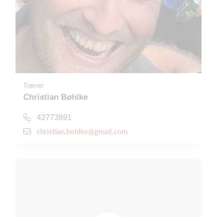
Træner
Christian Bøhlke
42773891
christian.bohlke@gmail.com