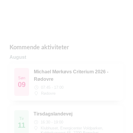
Kommende aktiviteter
August
Michael Mørkøvs Criterium 2026 -
Søn
Rødovre
09
07:45 - 17:00
Rødovre
Tirsdagslandevej
Tir
16:30 - 19:00
11
Klubhuset, Energicenter Voldparken,
Kobbelvænget 65, 2700 Brønshøj