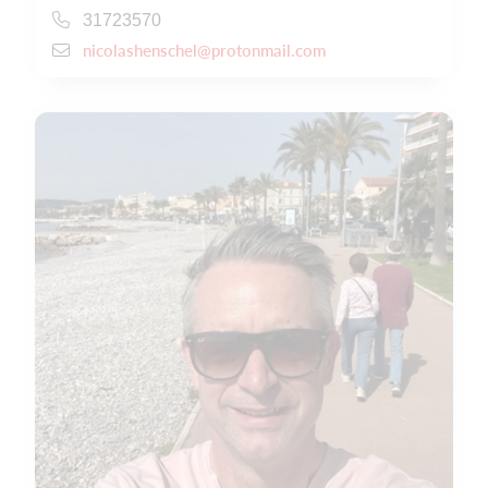
31723570
nicolashenschel@protonmail.com