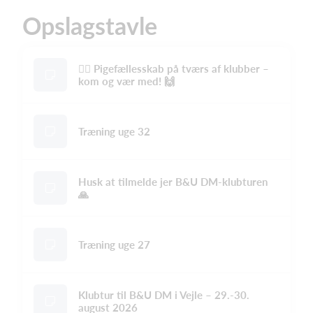
Opslagstavle
🚴‍♀️ Pigefællesskab på tværs af klubber –
kom og vær med! 🙌
Træning uge 32
Husk at tilmelde jer B&U DM-klubturen
🙏
Træning uge 27
Klubtur til B&U DM i Vejle – 29.-30.
august 2026