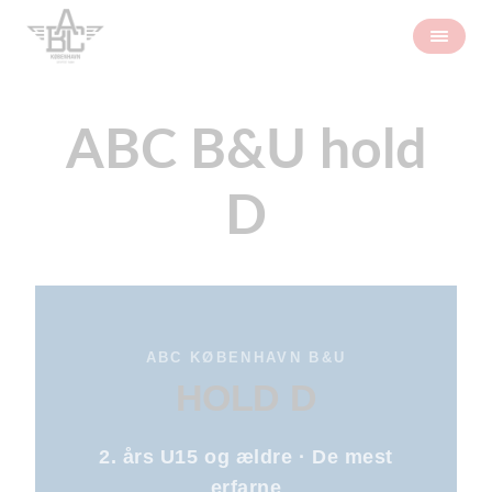
ABC B&U hold
D
ABC KØBENHAVN B&U
HOLD D
2. års U15 og ældre · De mest
erfarne