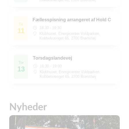
Fællesspisning arrangeret af Hold C
Tir
18:30 - 19:30
11
Klubhuset, Energicenter Voldparken,
Kobbelvænget 65, 2700 Brønshøj
Torsdagslandevej
Tor
16:30 - 19:00
13
Klubhuset, Energicenter Voldparken,
Kobbelvænget 65, 2700 Brønshøj
Nyheder