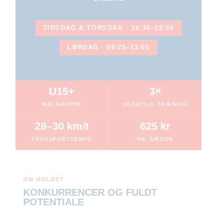
TIRSDAG & TORSDAG · 16:30–19:00
LØRDAG · 09:25–13:00
U15+
3×
MÅLGRUPPE
UGENTLIG TRÆNING
28–30 km/t
625 kr
TRANSPORTTEMPO
PR. SÆSON
OM HOLDET
KONKURRENCER OG FULDT
POTENTIALE