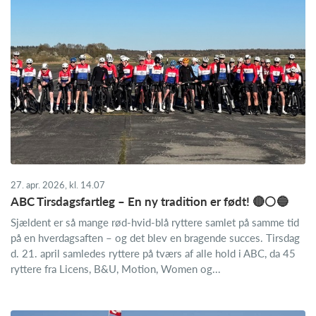
27. apr. 2026, kl. 14.07
ABC Tirsdagsfartleg – En ny tradition er født! 🔴⚪🔵
Sjældent er så mange rød-hvid-blå ryttere samlet på samme tid
på en hverdagsaften – og det blev en bragende succes. Tirsdag
d. 21. april samledes ryttere på tværs af alle hold i ABC, da 45
ryttere fra Licens, B&U, Motion, Women og...