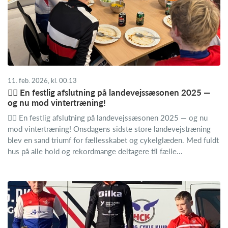
11. feb. 2026, kl. 00.13
🚴‍♂️ En festlig afslutning på landevejssæsonen 2025 —
og nu mod vintertræning!
🚴‍♂️ En festlig afslutning på landevejssæsonen 2025 — og nu
mod vintertræning! Onsdagens sidste store landevejstræning
blev en sand triumf for fællesskabet og cykelglæden. Med fuldt
hus på alle hold og rekordmange deltagere til fælle...