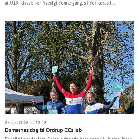
at U19-klassen er fravalgt denne gang, så der køres l...
27. apr. 2026, kl. 12.42
Damernes dag til Ordrup CCs løb
Endelig kom foråret. Solen skinnede hele dagen i Uvelse, hvor