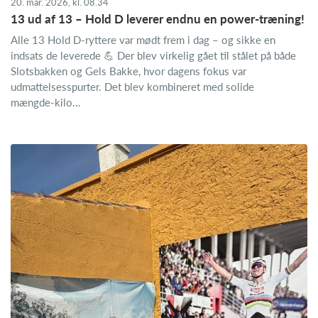
20. mar. 2026, kl. 08.34
13 ud af 13 – Hold D leverer endnu en power‑træning!
Alle 13 Hold D‑ryttere var mødt frem i dag – og sikke en
indsats de leverede 💪 Der blev virkelig gået til stålet på både
Slotsbakken og Gels Bakke, hvor dagens fokus var
udmattelsesspurter. Det blev kombineret med solide
mængde‑kilo...