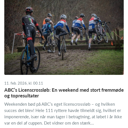
11. feb. 2026, kl. 00.11
ABC’s Licenscrossløb: En weekend med stort fremmøde
og topresultater
Weekenden bød på ABC’s eget licenscrossløb – og hvilken
succes det blev! Hele 111 ryttere havde tilmeldt sig, hvilket er
imponerende, især når man tager i betragtning, at løbet i år ikke
var en del af cuppen. Det vidner om den stærk...