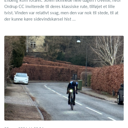
Ordrup CC inviterede til deres klassiske rute, tilføjet et lille
tvist. Vinden var relativt svag, men den var nok til stede, til at
der kunne køre sidevindskørsel hist ...