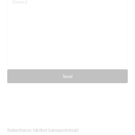
Besked
Send
Københavns hårdest kamsportsklub!