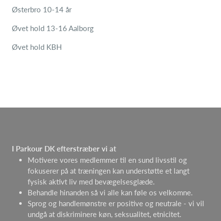
Østerbro 10-14 år
Øvet hold 13-16 Aalborg
Øvet hold KBH
I Parkour DK efterstræber vi at
Motivere vores medlemmer til en sund livsstil og
fokuserer på at træningen kan understøtte et langt
fysisk aktivt liv med bevægelsesglæde.
Behandle hinanden så vi alle kan føle os velkomne.
Sprog og handlemønstre er positive og neutrale - vi vil
undgå at diskriminere køn, seksualitet, etnicitet.