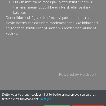
Du kan ikke træne med i påvirket tilstand eller hvis
træneren mener at du ikke er i fysisk eller psykisk
balance.
Der er ikke "nul-fejls-kultur" men vi påbeholder os ret til i
sidste instans at ekskludere medlemmer der ikke bidrager til
en god tone, kultur eller på anden vis bryder med klubbens
kodeks.
Powered by Holdsport
Dette website bruger cookies til at forbedre brugeroplevelsen og til at
tilføre ekstra funktionalitet.
Detaljer