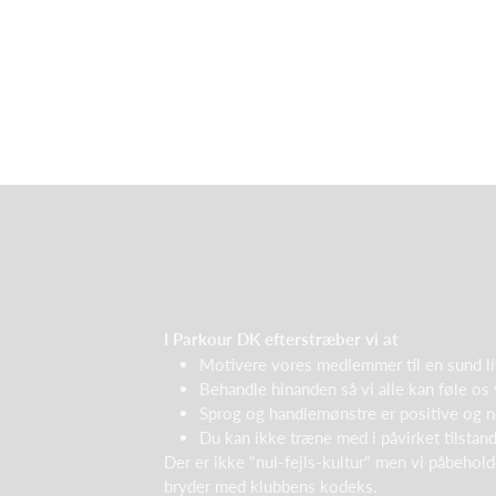
I Parkour DK efterstræber vi at
Motivere vores medlemmer til en sund liv
Behandle hinanden så vi alle kan føle os
Sprog og handlemønstre er positive og neut
Du kan ikke træne med i påvirket tilstand 
Der er ikke "nul-fejls-kultur" men vi påbeholde
bryder med klubbens kodeks.