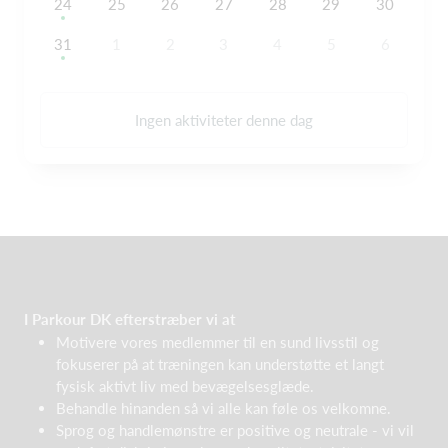
24
25
26
27
28
29
30
31
1
2
3
4
5
6
Ingen aktiviteter denne dag
I Parkour DK efterstræber vi at
Motivere vores medlemmer til en sund livsstil og
fokuserer på at træningen kan understøtte et langt
fysisk aktivt liv med bevægelsesglæde.
Behandle hinanden så vi alle kan føle os velkomne.
Sprog og handlemønstre er positive og neutrale - vi vil