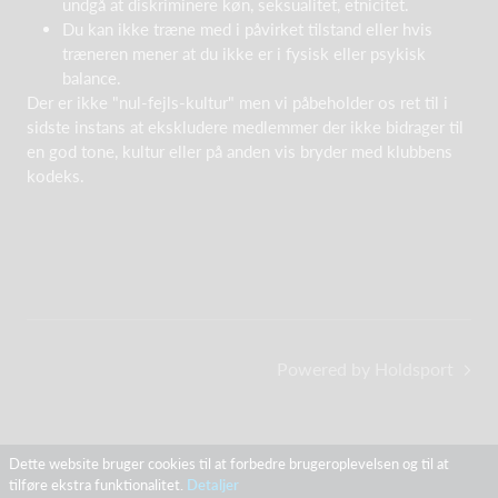
undgå at diskriminere køn, seksualitet, etnicitet.
Du kan ikke træne med i påvirket tilstand eller hvis
træneren mener at du ikke er i fysisk eller psykisk
balance.
Der er ikke "nul-fejls-kultur" men vi påbeholder os ret til i
sidste instans at ekskludere medlemmer der ikke bidrager til
en god tone, kultur eller på anden vis bryder med klubbens
kodeks.
Powered by Holdsport
Dette website bruger cookies til at forbedre brugeroplevelsen og til at
tilføre ekstra funktionalitet.
Detaljer