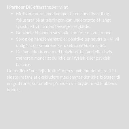
I Parkour DK efterstræber vi at
Motivere vores medlemmer til en sund livsstil og
fokuserer på at træningen kan understøtte et langt
fysisk aktivt liv med bevægelsesglæde.
Behandle hinanden så vi alle kan føle os velkomne.
Sprog og handlemønstre er positive og neutrale - vi vil
undgå at diskriminere køn, seksualitet, etnicitet.
Du kan ikke træne med i påvirket tilstand eller hvis
træneren mener at du ikke er i fysisk eller psykisk
balance.
Der er ikke "nul-fejls-kultur" men vi påbeholder os ret til i
sidste instans at ekskludere medlemmer der ikke bidrager til
en god tone, kultur eller på anden vis bryder med klubbens
kodeks.