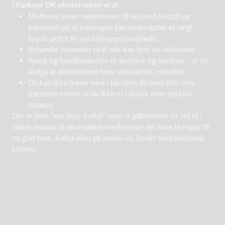
I Parkour DK efterstræber vi at
Motivere vores medlemmer til en sund livsstil og
fokuserer på at træningen kan understøtte et langt
fysisk aktivt liv med bevægelsesglæde.
Behandle hinanden så vi alle kan føle os velkomne.
Sprog og handlemønstre er positive og neutrale - vi vil
undgå at diskriminere køn, seksualitet, etnicitet.
Du kan ikke træne med i påvirket tilstand eller hvis
træneren mener at du ikke er i fysisk eller psykisk
balance.
Der er ikke "nul-fejls-kultur" men vi påbeholder os ret til i
sidste instans at ekskludere medlemmer der ikke bidrager til
en god tone, kultur eller på anden vis bryder med klubbens
kodeks.