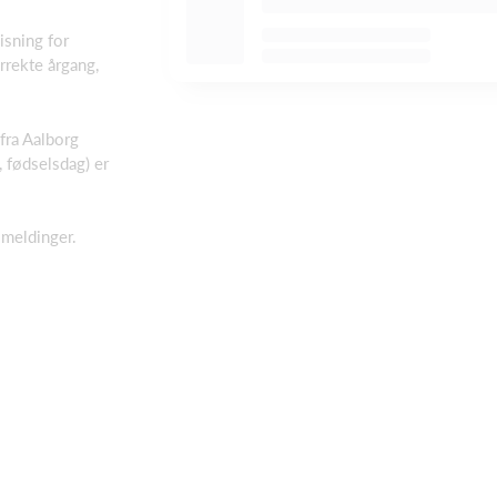
isning for
rrekte årgang,
fra Aalborg
, fødselsdag) er
lmeldinger.