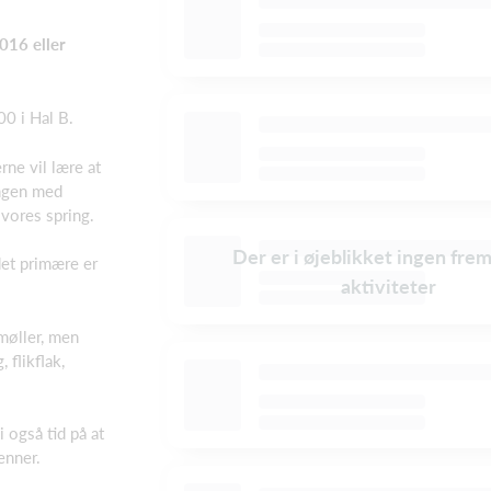
016 eller
00 i Hal B.
rne vil lære at
ingen med
 vores spring.
Der er i øjeblikket ingen fre
det primære er
aktiviteter
møller, men
 flikflak,
 også tid på at
enner.