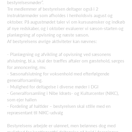
bestyrelsesmøder”.
Tre medlemmer af bestyrelsen deltager også i 2
instruktørmøder som afholdes i henholdsvis august og
oktober. På augustmødet taler vi om kursusønsker og indkøb
af nye redskaber, og i oktober evaluerer vi sæson-starten og
planlægning af opvisning og næste sæson.
Af bestyrelsens øvrige aktiviteter kan nævnes:
- Planlægning og afvikling af opvisning ved sæsonens
afslutning, bl.a. skal der træffes aftaler om gæstehold, sørges
for annoncering, mv.
- Sæsonafslutning for voksenhold med efterfølgende
generalforsamling.
- Mulighed for deltagelse i diverse møder i DGI
- Generalforsamling i Nibe Idræts- og Kulturcenter (NIKC),
som ejer hallen
- Fordeling af haltider – bestyrelsen skal stille med en
repræsentant til NIKC-udvalg
Bestyrelsens arbejde er ulønnet, men belønnes dog med