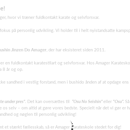
e!
er, hvor vi træner fuldkontakt karate og selvforsvar.
okus på personlig udvikling. Vi holder til i helt nyistandsatte kamps
ushin Jinzen Do Amager
, der har eksisteret siden 2011.
r en fuldkontakt karatestilart og selvforsvar. Hos Amager Karatesk
a 8 år og op.
Ikke sandhed i vestlig forstand, men i bushido ånden af at opdage ens
ste under pres”
. Det kan oversættes til
“Osu No Seishin”
eller
"Osu".
Så
 os selv – om altid at gøre vores bedste. Specielt når det vi gør er hå
sandhed og nøglen til personlig udvikling!
mt et stærkt fællesskab, så er Amager Karateskole stedet for dig!