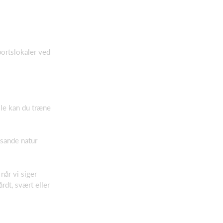
portslokaler ved
ole kan du træne
 sande natur
 når vi siger
rdt, svært eller