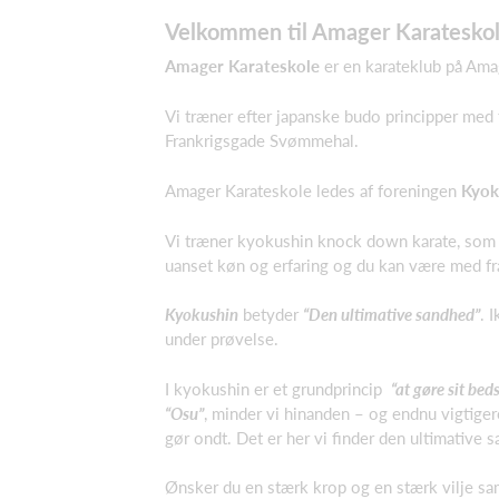
Velkommen til Amager Karateskol
Amager Karateskole
er en karateklub på Amag
Vi træner efter japanske budo principper med f
Frankrigsgade Svømmehal.
Amager Karateskole ledes af foreningen
Kyok
Vi træner kyokushin knock down karate, som e
uanset køn og erfaring og du kan være med fr
Kyokushin
betyder
“Den ultimative sandhed”
. 
under prøvelse.
I kyokushin er et grundprincip
“at gøre sit bed
“Osu”
, minder vi hinanden – og endnu vigtigere
gør ondt. Det er her vi finder den ultimative 
Ønsker du en stærk krop og en stærk vilje sa