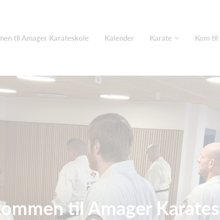
en til Amager Karateskole
Kalender
Karate
Kom til
kommen til Amager Karates