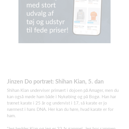
Jinzen Do portræt: Shihan Kian, 5. dan
Shihan Kian underviser primært i dojoen på Amager, men du
kan også møde ham både i Nykøbing og på Bogø. Han har
trænet karate i 25 år og undervist i 17, så karate er jo
nærmest i hans DNA. Her kan du høre, hvad karate er for
ham.
“Jeg hedder Kian og jeg er 33 år gammel. Jeg bor sammen