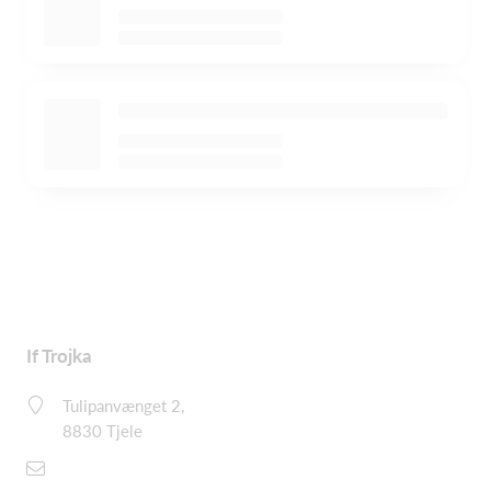
If Trojka
Tulipanvænget 2,
8830 Tjele
demo@holdsport.dk