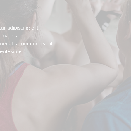
r adipiscing elit.
 mauris.
enenatis commodo velit.
llentesque.